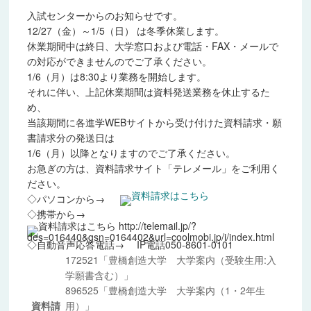
2013年度
入試センターからのお知らせです。
12/27（金）～1/5（日）
は冬季休業します。
2014年度
休業期間中は終日、大学窓口および電話・FAX・メールで
の対応ができませんのでご了承ください。
2015年度
1/6（月）は8:30より業務を開始します。
それに伴い、上記休業期間は資料発送業務を休止するた
2016年度
め、
当該期間に各進学WEBサイトから受け付けた資料請求・願
2017年度
書請求分の発送日は
1/6（月）以降となりますのでご了承ください。
2018年度
お急ぎの方は、資料請求サイト「テレメール」をご利用く
ださい。
2019年度
◇パソコンから→
◇携帯から→
2020年度
◇自動音声応答電話→
IP電話050-8601-0101
2021年度
172521「豊橋創造大学 大学案内（受験生用:入
学願書含む）」
2022年度
896525「豊橋創造大学 大学案内（1・2年生
資料請
用）」