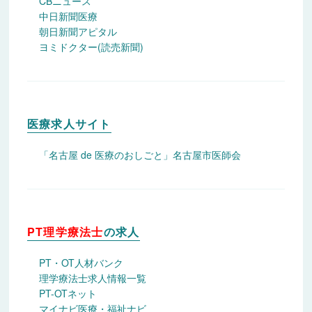
CBニュース
中日新聞医療
学部提出書類
（活動報告書等）
朝日新聞アピタル
ヨミドクター(読売新聞)
人事ご担当者様へ
年間学年暦
就職状況
医療求人サイト
就職支援・就職相談について
「名古屋 de 医療のおしごと」名古屋市医師会
キャリア支援
就職実績 過年度推移
PT理学療法士
の求人
卒業生アンケート（離職調査）集計結果報告書 大学
PT・OT人材バンク
卒業生アンケート（離職調査）集計結果報告書 短大
理学療法士求人情報一覧
PT-OTネット
就職情報サイト「企業」
マイナビ医療・福祉ナビ