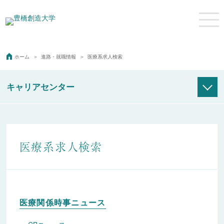
ホーム
進路・就職情報
医療系求人検索
キャリアセンター
SOZO学生専用
SOZO求人検索NAVI
(学内からの接続)
医療系求人検索
SOZO求人検索NAVI
(学外からの接続)
学生用全国
ハローワーク求人情報
一般用全国
ハローワーク求人情報
医療関係時事ニュース
新卒応援ハローワーク