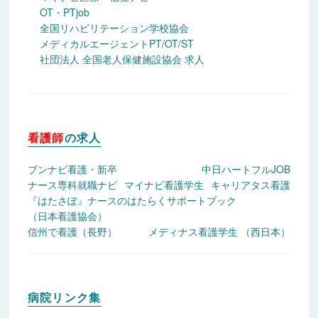
OT・PTjob
就職情報サイト「公務員」
全国リハビリテーション学校協会
メディカルエージェントPT/OT/ST
就活応援集
社団法人 全国老人保健施設協会 求人
就職情報サイト「医療」
企業・園 業界別検索
看護師
の求人
ブンナビ看護・新卒
中日ハートフルJOB
ナース専科就職ナビ
マイナビ看護学生
キャリアタス看護
『はたさぽ』
ナースのはたらくサポートブック
（日本看護協会）
信州で看護（長野）
メディナス看護学生 （西日本）
病院リンク集