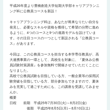
2013年度
平成26年度より豊橋創造大学短期大学部キャリアプランニ
ング科に公務員コースを新設！
2014年度
キャリアプランニング科は、あなたが将来なりたい自分を
2015年度
発見し、必要なスキルや資格を獲得して希望の分野に進め
るように、4つのコースと9つの進路モデルを設けていま
2016年度
す。その注目コースの一つとして新設される『公務員コー
ス』があります。
2017年度
今回は、この公務員コースを担当する本学専任教員が、高
2018年度
大連携事業の一環として、高校生を対象に、『夏休み公務
員試験対策講座』を参加無料で開催させていただくことに
2019年度
なりました。
高校で公務員試験を目指している方、一般企業等の採用試
2020年度
験突破を目指している方、部分参加もできますので、夏休
みを充実して過ごすためにも、この講座を受講してみませ
2021年度
んか。
概要
2022年度
日程 前期 平成25年7月30日(火)～8月2日(金)
後期 平成25年8月5日(月)～8月10日(土)