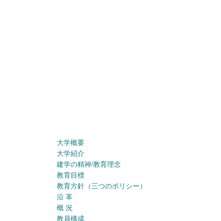
大学概要
大学紹介
建学の精神/教育理念
教育目標
教育方針（三つのポリシー）
沿 革
概 況
教員構成