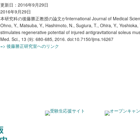
更新日：2016年9月29日
2016年9月29日
本研究科の後藤勝正教授の論文がInternational Journal of Medical 
Ohno, Y., Matsuba, Y., Hashimoto, N., Sugiura, T., Ohira, Y., Yoshioka,
stimulates regenerative potential of injured antigravitational soleus mus
Med. Sci., 13 (9): 680-685, 2016. doi:10.7150/ijms.16267
=> 後藤勝正研究室へのリンク