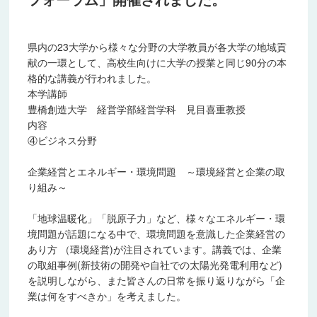
短期大学部 キャリアプランニング科
公務員別科
県内の23大学から様々な分野の大学教員が各大学の地域貢
地域連携・公開講座
献の一環として、高校生向けに大学の授業と同じ90分の本
格的な講義が行われました。
アーカイブ
本学講師
豊橋創造大学 経営学部経営学科 見目喜重教授
2011年度
内容
④ビジネス分野
2012年度
企業経営とエネルギー・環境問題 ～環境経営と企業の取
2013年度
り組み～
2014年度
「地球温暖化」「脱原子力」など、様々なエネルギー・環
境問題が話題になる中で、環境問題を意識した企業経営の
2015年度
あり方 （環境経営)が注目されています。講義では、企業
の取組事例(新技術の開発や自社での太陽光発電利用など)
2016年度
を説明しながら、また皆さんの日常を振り返りながら「企
業は何をすべきか」を考えました。
2017年度